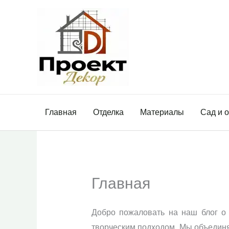
Перейти
к
содержимому
Главная
Отделка
Материалы
Сад и 
Главная
Добро пожаловать на наш блог о 
творческим подходом. Мы объедин