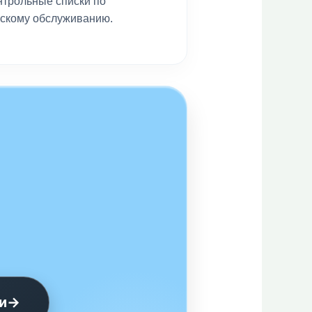
нтрольные списки по
ескому обслуживанию.
и
→