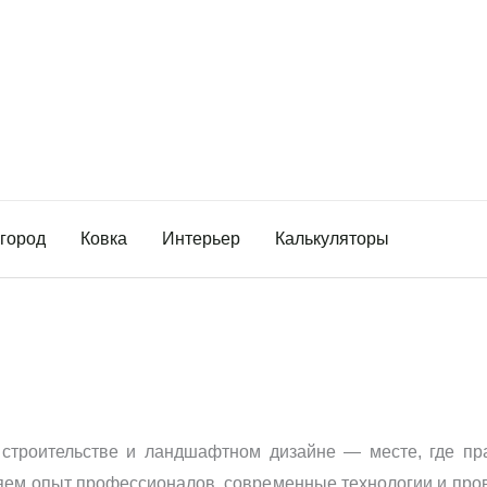
огород
Ковка
Интерьер
Калькуляторы
строительстве и ландшафтном дизайне — месте, где пр
яем опыт профессионалов, современные технологии и пров