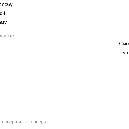
 слебу
ной
ему.
Смо
ест
терьера и экстерьера