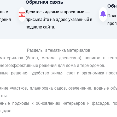
Обратная связь
Обн
евым
Делитесь идеями и проектами —
📧
🔔
Подп
дения
присылайте на адрес указанный в
проп
подвале сайта.
Разделы и тематика материалов
материалов (бетон, металл, древесина), новинки в те
энергоэффективные решения для дома и термодомов.
чные решения, удобство жилья, свет и эргономика прос
ние участков, планировка садов, озеленение, водные объ
оты.
енные подходы к обновлению интерьеров и фасадов, по
щадке.