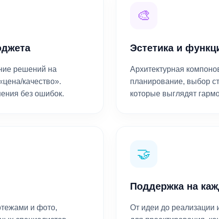
🎨
юджета
Эстетика и функц
ние решений на
Архитектурная компоно
«цена/качество».
планирование, выбор ст
ения без ошибок.
которые выглядят гармо
🤝
Поддержка на каж
ртежами и фото,
От идеи до реализации и