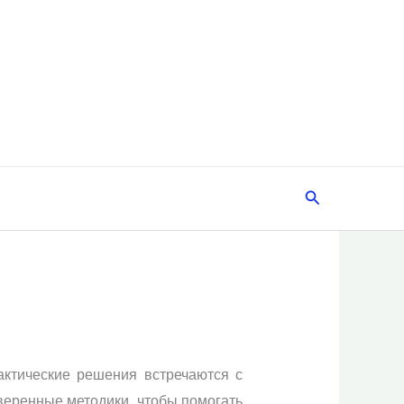
Поиск
актические решения встречаются с
еренные методики, чтобы помогать