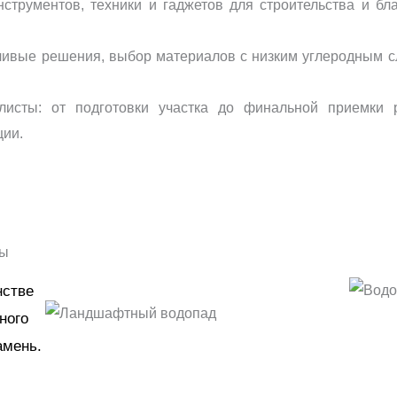
струментов, техники и гаджетов для строительства и бл
чивые решения, выбор материалов с низким углеродным с
листы: от подготовки участка до финальной приемки р
ции.
ды
нстве
ного
амень.