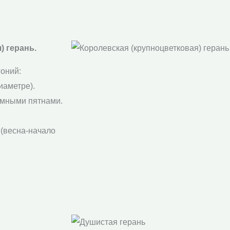
) герань.
гоний:
иаметре).
емными пятнами.
 (весна-начало