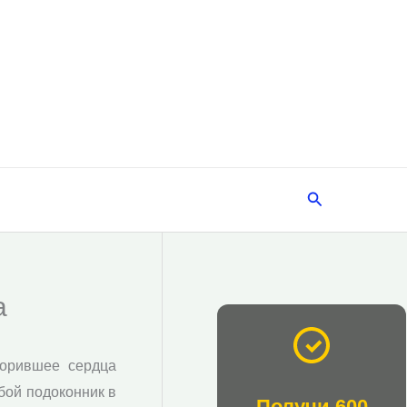
Поиск
а
корившее сердца
бой подоконник в
Получи 600