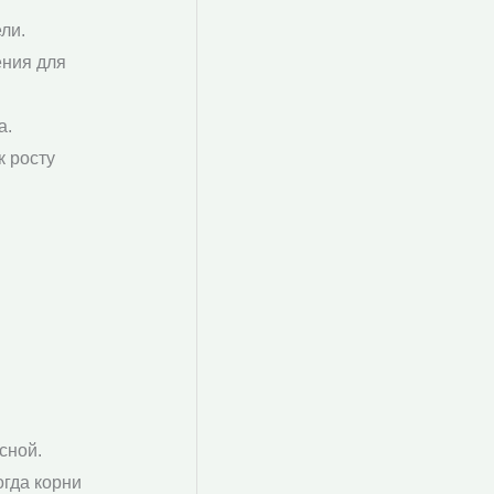
ли.
ения для
а.
к росту
сной.
огда корни