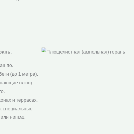
рань.
кашпо.
ги (до 1 метра).
инающие плющ.
о.
онах и террасах.
а специальные
 или нишах.