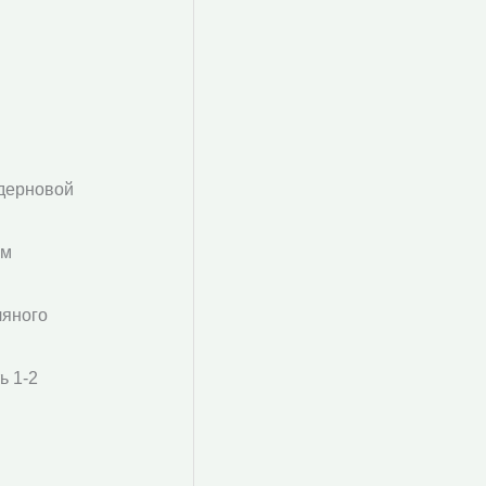
 дерновой
см
ляного
ь 1-2