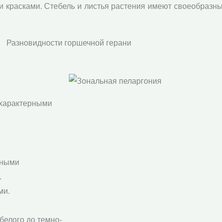
 красками. Стебель и листья растения имеют своеобразны
Разновидности горшечной герани
 характерными
мными
.
ми.
 белого до темно-