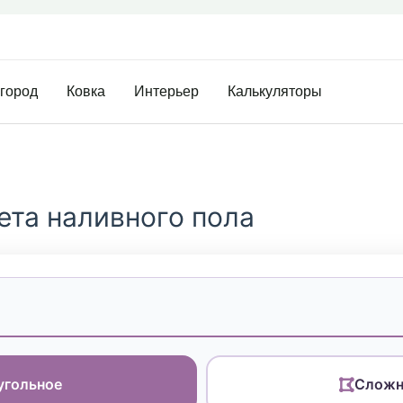
огород
Ковка
Интерьер
Калькуляторы
ета наливного пола
я
угольное
Сложн