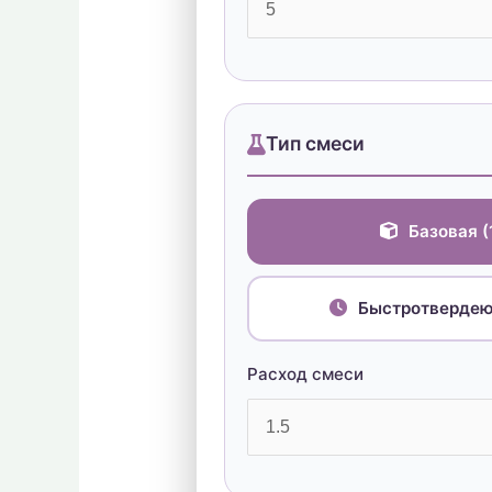
Тип смеси
Базовая (
Быстротвердеющ
Расход смеси