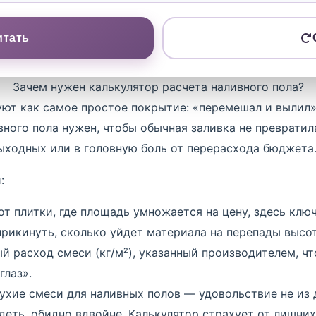
итать
Зачем нужен калькулятор расчета наливного пола?
ют как самое простое покрытие: «перемешал и вылил». 
вного пола нужен, чтобы обычная заливка не превратил
ходных или в головную боль от перерасхода бюджета
:
от плитки, где площадь умножается на цену, здесь клю
прикинуть, сколько уйдет материала на перепады высот
й расход смеси (кг/м²), указанный производителем, ч
глаз».
хие смеси для наливных полов — удовольствие не из 
деть, обидно вдвойне. Калькулятор страхует от лишних